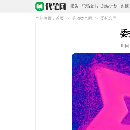
报告
职场文书
总结计划
条据
>
>
当前位置：
首页
劳动类合同
委托合同
委
时间：2