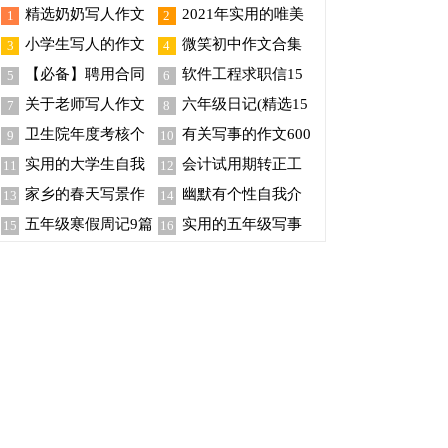
精选奶奶写人作文
2021年实用的唯美
1
2
锦集10篇
新年祝福语集锦46条
小学生写人的作文
微笑初中作文合集
3
4
(15篇)
15篇
【必备】聘用合同
软件工程求职信15
5
6
范文集锦7篇
篇
关于老师写人作文
六年级日记(精选15
7
8
300字集锦5篇
篇)
卫生院年度考核个
有关写事的作文600
9
10
人总结
字汇编八篇
实用的大学生自我
会计试用期转正工
11
12
介绍范文汇编7篇
作总结范文
家乡的春天写景作
幽默有个性自我介
13
14
文9篇
绍
五年级寒假周记9篇
实用的五年级写事
15
16
作文300字锦集8篇