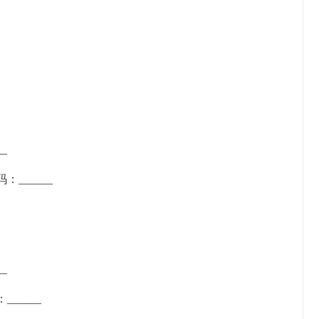
_
：______
_
______