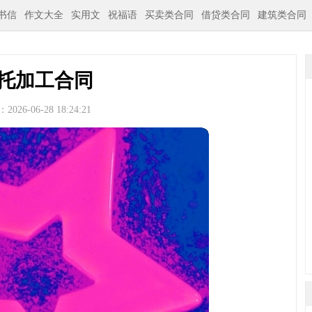
书信
作文大全
实用文
祝福语
买卖类合同
借贷类合同
建筑类合同
托加工合同
026-06-28 18:24:21