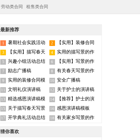
劳动类合同
租售类合同
最新推荐
暑期社会实践活动
【实用】装修合同
1
2
总结
范文汇总5篇
【实用】描写春天
实用的描写景的作
3
4
写景的作文合集7篇
文汇总6篇
兴趣小组活动总结
【实用】写景的作
5
6
文汇编7篇
励志广播稿
有关春天写景的作
7
8
文六篇
实用的装修合同模
安全广播稿
9
10
板集锦八篇
文明礼仪演讲稿
关于护士的演讲稿
11
12
锦集六篇
精选感恩演讲稿模
【推荐】护士的演
13
14
板集锦七篇
讲稿锦集8篇
关于描写春天写景
感恩演讲稿模板
15
16
的作文三篇
开学典礼活动总结
有关家乡写景的作
17
18
文300字四篇
猜你喜欢