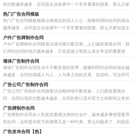
的次数越来越多，合同是企业发展中一个非常重要的因素。那么大家
知道合法的合同书怎么写吗？以下是小编帮大家整理...
热门广告合同模板
热门广告合同模板随着法律观念的深入人心，能够利用到合同的场合
越来越多，合同是企业发展中一个非常重要的因素。那么大家知道正
规的合同书怎么写吗？以下是小编为大家整理的热门...
户外广告牌制作合同
户外广告牌制作合同随着法律法规不断完善，人们越发重视合同，我
们用到合同的地方越来越多，它也是减少和防止发生争议的重要措
施。那么相关的合同到底怎么写呢？以下是小编为大家整...
墙体广告制作合同
墙体广告制作合同在当今不断发展的世界，能够利用到合同的场合越
来越多，合同协调着人与人，人与事之间的关系。知道吗，写合同可
是有方法的哦，以下是小编帮大家整理的墙体广告制作合...
广告公司广告制作合同
广告公司广告制作合同随着法治精神地不断发扬，人们愈发重视合
同，合同出现的次数越来越多，合同的签订是对双方之间权利义务的
最好规范。拟定合同的注意事项有许多，你确定会写吗？以...
广告牌制作合同
广告牌制作合同在人民愈发重视法律的社会中，越来越多事情需要用
到合同，合同是对双方的保障又是一种约束。那么问题来了，到底应
如何拟定合同呢？以下是小编为大家收集的广告牌制作...
广告发布合同【热】