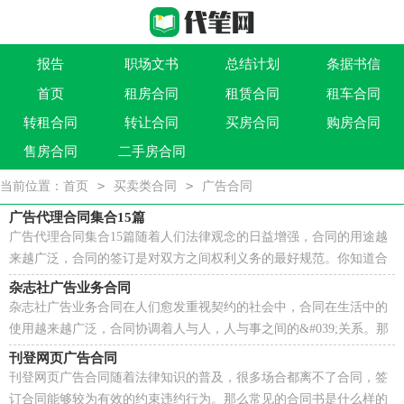
报告
职场文书
总结计划
条据书信
首页
租房合同
租赁合同
租车合同
作文大全
实用文
祝福语
买卖类合同
转租合同
转让合同
买房合同
购房合同
借贷类合同
建筑类合同
劳动类合同
租售类合同
售房合同
二手房合同
>
>
当前位置：
首页
买卖类合同
广告合同
广告代理合同集合15篇
广告代理合同集合15篇随着人们法律观念的日益增强，合同的用途越
来越广泛，合同的签订是对双方之间权利义务的最好规范。你知道合
同的主要内容是什么吗？以下是小编收集整理的广告...
杂志社广告业务合同
杂志社广告业务合同在人们愈发重视契约的社会中，合同在生活中的
使用越来越广泛，合同协调着人与人，人与事之间的&#039;关系。那
么合同要怎么拟定？想必这让大家都很苦恼吧，下面是小编为...
刊登网页广告合同
刊登网页广告合同随着法律知识的普及，很多场合都离不了合同，签
订合同能够较为有效的约束违约行为。那么常见的合同书是什么样的