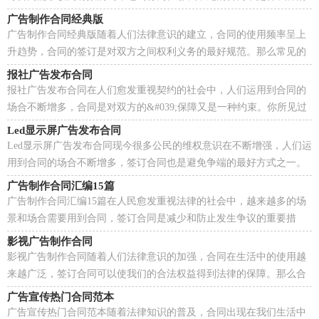
呢？下面是小编帮大家整理的刊登网页广告合同，希望...
广告制作合同经典版
广告制作合同经典版随着人们法律意识的建立，合同的使用频率呈上
升趋势，合同的签订是对双方之间权利义务的最好规范。那么常见的
合同书是什么样的呢？以下是小编帮大家整理的广告...
报社广告发布合同
报社广告发布合同在人们愈发重视契约的社会中，人们运用到合同的
场合不断增多，合同是对双方的&#039;保障又是一种约束。你所见过
的合同是什么样的呢？以下是小编帮大家整理的报社广告...
Led显示屏广告发布合同
Led显示屏广告发布合同现今很多公民的维权意识在不断增强，人们运
用到合同的场合不断增多，签订合同也是避免争端的最好方式之一。
相信大家又在为写合同犯愁了吧，下面是小编为大...
广告制作合同汇编15篇
广告制作合同汇编15篇在人民愈发重视法律的社会中，越来越多的场
景和场合需要用到合同，签订合同是减少和防止发生争议的重要措
施。那么大家知道正规的合同书怎么写吗？下面是小编...
影视广告制作合同
影视广告制作合同随着人们法律意识的加强，合同在生活中的使用越
来越广泛，签订合同可以使我们的合法权益得到法律的保障。那么合
同要怎么拟定？想必这让大家都很苦恼吧，以下是小编...
广告宣传热门合同范本
广告宣传热门合同范本随着法律知识的普及，合同出现在我们生活中