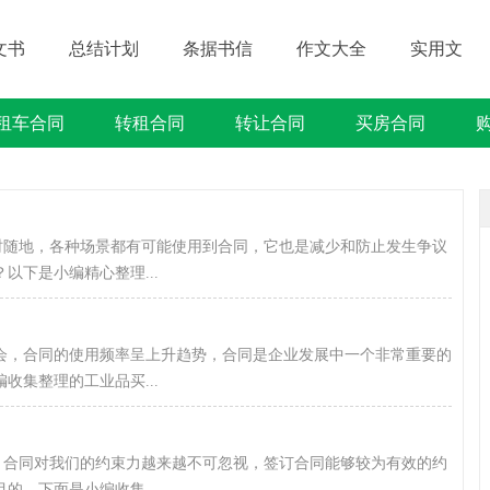
文书
总结计划
条据书信
作文大全
实用文
租车合同
转租合同
转让合同
买房合同
借贷类合同
建筑类合同
劳动类合同
租售类合同
随时随地，各种场景都有可能使用到合同，它也是减少和防止发生争议
以下是小编精心整理...
会，合同的使用频率呈上升趋势，合同是企业发展中一个非常重要的
收集整理的工业品买...
中，合同对我们的约束力越来越不可忽视，签订合同能够较为有效的约
的，下面是小编收集...