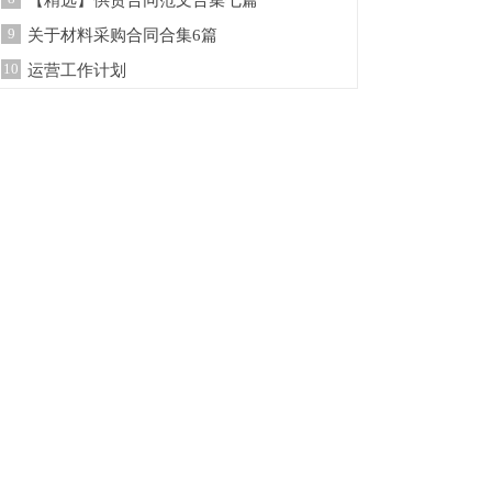
【精选】供货合同范文合集七篇
9
关于材料采购合同合集6篇
10
运营工作计划