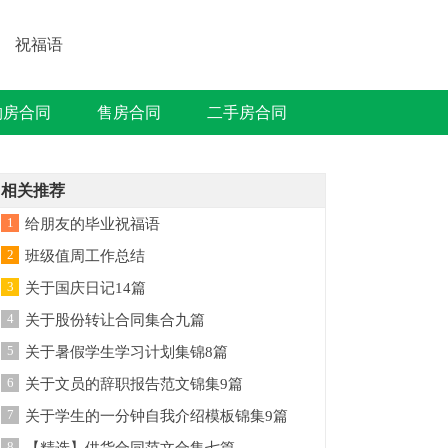
祝福语
购房合同
售房合同
二手房合同
相关推荐
1
给朋友的毕业祝福语
2
班级值周工作总结
3
关于国庆日记14篇
4
关于股份转让合同集合九篇
5
关于暑假学生学习计划集锦8篇
6
关于文员的辞职报告范文锦集9篇
7
关于学生的一分钟自我介绍模板锦集9篇
8