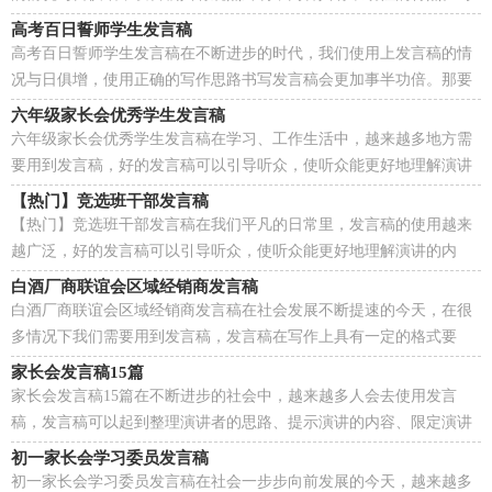
起发言稿来就毫无头绪？以下是小编收集整理的大一新...
高考百日誓师学生发言稿
高考百日誓师学生发言稿在不断进步的时代，我们使用上发言稿的情
况与日俱增，使用正确的写作思路书写发言稿会更加事半功倍。那要
怎么写好发言稿呢？下面是小编帮大家整理的高考百...
六年级家长会优秀学生发言稿
六年级家长会优秀学生发言稿在学习、工作生活中，越来越多地方需
要用到发言稿，好的发言稿可以引导听众，使听众能更好地理解演讲
的内容。还是对发言稿一筹莫展吗？以下是小编整理的...
【热门】竞选班干部发言稿
【热门】竞选班干部发言稿在我们平凡的日常里，发言稿的使用越来
越广泛，好的发言稿可以引导听众，使听众能更好地理解演讲的内
容。那么你有了解过发言稿吗？以下是小编为大家整理的...
白酒厂商联谊会区域经销商发言稿
白酒厂商联谊会区域经销商发言稿在社会发展不断提速的今天，在很
多情况下我们需要用到发言稿，发言稿在写作上具有一定的格式要
求。大家知道发言稿怎么写才正确吗？以下是小编为大...
家长会发言稿15篇
家长会发言稿15篇在不断进步的社会中，越来越多人会去使用发言
稿，发言稿可以起到整理演讲者的思路、提示演讲的内容、限定演讲
的速度的作用。你所见过的发言稿是什么样的呢？以下...
初一家长会学习委员发言稿
初一家长会学习委员发言稿在社会一步步向前发展的今天，越来越多