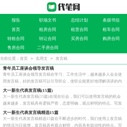
报告
职场文书
总结计划
条据书信
首页
租房合同
租赁合同
租车合同
作文大全
实用文
祝福语
买卖类合同
转租合同
转让合同
买房合同
购房合同
借贷类合同
建筑类合同
劳动类合同
租售类合同
售房合同
二手房合同
>
>
当前位置：
首页
实用文
发言稿
青年员工座谈会领导发言稿
青年员工座谈会领导发言稿在学习、工作生活中，越来越多人会去使
用发言稿，好的发言稿可以引导听众，使听众能更好地理解演讲的内
容。你知道发言稿怎样写才规范吗？下面是小编帮大家...
大一新生代表发言稿(15篇)
大一新生代表发言稿(15篇)在现在社会，我们可以使用发言稿的机会
越来越多，发言稿具有逻辑严密，态度明确，观点鲜明的特点。写发
言稿的注意事项有许多，你确定会写吗？以下是小编整理的...
大一新生代表发言稿精选15篇
大一新生代表发言稿精选15篇在不断进步的时代，我们使用上发言稿
的情况与日俱增，发言稿具有观点鲜明，内容具有鼓动性的特点。写