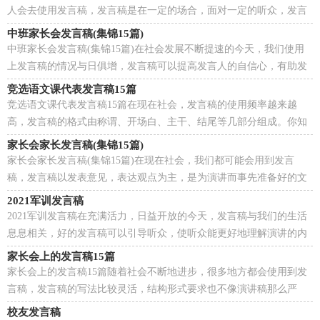
人会去使用发言稿，发言稿是在一定的场合，面对一定的听众，发言
人围绕着主题讲话的文稿。你知道发言稿怎样才能写的...
中班家长会发言稿(集锦15篇)
中班家长会发言稿(集锦15篇)在社会发展不断提速的今天，我们使用
上发言稿的情况与日俱增，发言稿可以提高发言人的自信心，有助发
言人更好地展现自己。还是对发言稿一筹莫展吗？以下...
竞选语文课代表发言稿15篇
竞选语文课代表发言稿15篇在现在社会，发言稿的使用频率越来越
高，发言稿的格式由称谓、开场白、主干、结尾等几部分组成。你知
道发言稿怎样写才规范吗？下面是小编为大家收集的竞...
家长会家长发言稿(集锦15篇)
家长会家长发言稿(集锦15篇)在现在社会，我们都可能会用到发言
稿，发言稿以发表意见，表达观点为主，是为演讲而事先准备好的文
稿。怎样写发言稿才能更好地发挥其做用呢？以下是小编收...
2021军训发言稿
2021军训发言稿在充满活力，日益开放的今天，发言稿与我们的生活
息息相关，好的发言稿可以引导听众，使听众能更好地理解演讲的内
容。为了让您在写发言稿时更加简单方便，下面是小编整...
家长会上的发言稿15篇
家长会上的发言稿15篇随着社会不断地进步，很多地方都会使用到发
言稿，发言稿的写法比较灵活，结构形式要求也不像演讲稿那么严
格，可以根据会议的内容、一件事事后的感想、需要等情...
校友发言稿