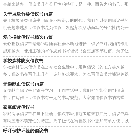
会越来越多，倡议书具有公开性的特征，是一种广而告之的书信。那
么一般倡议书是怎么写的呢？下面是小编为大家整理的...
关于垃圾分类倡议书14篇
关于垃圾分类倡议书14篇在不断进步的时代，我们可以使用倡议书的
机会越来越多，倡议书是为倡议、发起某项活动而写的号召性的公开
提议性的专用书信。倡议书的注意事项有许多，你确...
爱心捐款倡议书精选15篇
爱心捐款倡议书精选15篇随着社会不断地进步，倡议书对我们的作用
越来越大，使用正确的写作思路书写倡议书会更加事半功倍。为了让
您在写倡议书中更加简单方便，下面是小编收集整理...
学校森林防火倡议书
学校森林防火倡议书在当今社会生活中，用到倡议书的地方越来越
多，倡议书在写作上具有一定的格式要求。怎么写倡议书才能避免踩
雷呢？下面是小编为大家整理的学校森林防火倡议书，欢...
无偿献血倡议书14篇
无偿献血倡议书14篇在学习、工作生活中，我们都可能会用到倡议
书，在写作上，倡议书有一定的书写规范。大家知道倡议书的格式
吗？下面是小编帮大家整理的无偿献血倡议书，希望能够帮助...
家庭阅读倡议书
家庭阅读倡议书在当下社会，倡议书应用范围愈来愈广泛，倡议书具
有响应者不确定性的特征。为了让您在写倡议书中更加简单方便，以
下是小编整理的家庭阅读倡议书，仅供参考，希望能够帮...
呼吁保护环境的倡议书