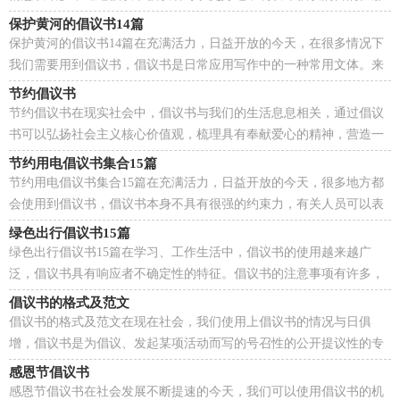
么，怎么去写倡议书呢？下面是小编为大家收集的交通...
保护黄河的倡议书14篇
保护黄河的倡议书14篇在充满活力，日益开放的今天，在很多情况下
我们需要用到倡议书，倡议书是日常应用写作中的一种常用文体。来
参考自己需要的倡议书吧！以下是小编收集整理的保护...
节约倡议书
节约倡议书在现实社会中，倡议书与我们的生活息息相关，通过倡议
书可以弘扬社会主义核心价值观，梳理具有奉献爱心的精神，营造一
个更美好和谐的社会。那要怎么写好倡议书呢？下面是小...
节约用电倡议书集合15篇
节约用电倡议书集合15篇在充满活力，日益开放的今天，很多地方都
会使用到倡议书，倡议书本身不具有很强的约束力，有关人员可以表
示响应，也可以不表示响应。还是对倡议书一筹莫展吗？以...
绿色出行倡议书15篇
绿色出行倡议书15篇在学习、工作生活中，倡议书的使用越来越广
泛，倡议书具有响应者不确定性的特征。倡议书的注意事项有许多，
你确定会写吗？以下是小编为大家整理的绿色出行倡议书...
倡议书的格式及范文
倡议书的格式及范文在现在社会，我们使用上倡议书的情况与日俱
增，倡议书是为倡议、发起某项活动而写的号召性的公开提议性的专
用书信。那么，怎么去写倡议书呢？以下是小编整理的倡...
感恩节倡议书
感恩节倡议书在社会发展不断提速的今天，我们可以使用倡议书的机