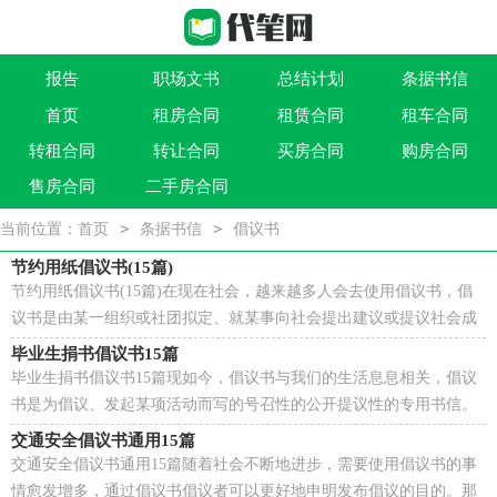
报告
职场文书
总结计划
条据书信
首页
租房合同
租赁合同
租车合同
作文大全
实用文
祝福语
买卖类合同
转租合同
转让合同
买房合同
购房合同
借贷类合同
建筑类合同
劳动类合同
租售类合同
售房合同
二手房合同
>
>
当前位置：
首页
条据书信
倡议书
节约用纸倡议书(15篇)
节约用纸倡议书(15篇)在现在社会，越来越多人会去使用倡议书，倡
议书是由某一组织或社团拟定、就某事向社会提出建议或提议社会成
员共同去做某事的书面文章。相信很多朋友都对写...
毕业生捐书倡议书15篇
毕业生捐书倡议书15篇现如今，倡议书与我们的生活息息相关，倡议
书是为倡议、发起某项活动而写的号召性的公开提议性的专用书信。
那么，怎么去写倡议书呢？以下是小编整理的毕业生捐...
交通安全倡议书通用15篇
交通安全倡议书通用15篇随着社会不断地进步，需要使用倡议书的事
情愈发增多，通过倡议书倡议者可以更好地申明发布倡议的目的。那