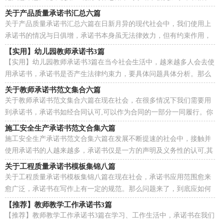
相信很多朋友都对写承诺书感到非常苦恼吧，下面...
关于产品质量承诺书汇总六篇
关于产品质量承诺书汇总六篇在日新月异的现代社会中，我们使用上
承诺书的情况与日俱增，承诺书本身虽无法律效力，但有约束作用，
签下承诺书，就得考验诚信。你所见过的承诺书是什么样...
【实用】幼儿园教师承诺书3篇
【实用】幼儿园教师承诺书3篇在当今社会生活中，越来越多人会去使
用承诺书，承诺书是否产生法律约束力，要具体问题具体分析。那么
问题来了，到底应如何写一份恰当的承诺书呢？下面是...
关于教师承诺书范文集合六篇
关于教师承诺书范文集合六篇在现在社会，在很多情况下我们需要用
到承诺书，承诺书如经合同认可,可以作为合同的一部分一同履行。你
知道承诺书怎样才能写的好吗？以下是小编为大家...
施工安全生产承诺书范文合集六篇
施工安全生产承诺书范文合集六篇在发展不断提速的社会中，接触并
使用承诺书的人越来越多，承诺书仅是一方的声明及义务性的认可,其
法律效力与合同是不同的。在写之前，可以先参考...
关于工程质量承诺书模板集锦八篇
关于工程质量承诺书模板集锦八篇在现在社会，承诺书应用范围愈来
愈广泛，承诺书在写作上有一定的规范。那么问题来了，到底应如何
写一份恰当的承诺书呢？下面是小编精心整理的工程质...
【推荐】教师教学工作承诺书3篇
【推荐】教师教学工作承诺书3篇在学习、工作生活中，承诺书在我们