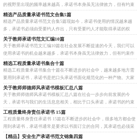
的视野里出现的频率越来越高，承诺书本身虽无法律效力，但有约束
作用，签下承诺书，就得考验诚信。怎么写承诺书才能...
精选产品质量承诺书范文合集5篇
精选产品质量承诺书范文合集5篇现如今，承诺书使用的情况越来越
多，承诺书必须由受要约人作出，只有受要约人才能取得承诺的权
利，受要约人以外的第三人不享有承诺的权利。如何写一...
关于教师承诺书范文汇编10篇
关于教师承诺书范文汇编10篇在社会发展不断提速的今天，我们可以
使用承诺书的机会越来越多，承诺书本身虽无法律效力，但有约束作
用，签下承诺书，就得考验诚信。写起承诺书来就毫无头...
精选工程质量承诺书集合十篇
精选工程质量承诺书集合十篇在不断进步的社会中，越来越多地方需
要用到承诺书，承诺书是把口头承诺书面化规范化的一种产物。大家
知道承诺书的格式吗？以下是小编整理的工程质量承...
关于教师师德师风承诺书模板汇总八篇
关于教师师德师风承诺书模板汇总八篇在社会一步步向前发展的今
天，承诺书与我们的生活息息相关，相比于口头承诺，承诺书的约束
力更强。承诺书的注意事项有许多，你确定会写吗？下面是...
工程质量终身责任承诺书 15篇
工程质量终身责任承诺书 15篇在不断进步的社会中，很多地方都会使
用到承诺书，承诺书通常是要求以书面订立的合同，其承诺也必须采
取书面形式。相信许多人会觉得承诺书很难写吧，下...
【精品】安全生产承诺书范文锦集四篇