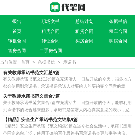
报告
职场文书
总结计划
条据书信
首页
租房合同
租赁合同
租车合同
作文大全
实用文
祝福语
买卖类合同
转租合同
转让合同
买房合同
购房合同
借贷类合同
建筑类合同
劳动类合同
租售类合同
售房合同
二手房合同
>
>
当前位置：
首页
条据书信
承诺书
有关教师承诺书范文汇总9篇
有关教师承诺书范文汇总9篇在充满活力，日益开放的今天，很多地方
都会使用到承诺书，承诺书是承诺人对要约人的要约完全同意的意
思，表示以书面形式。为了让您在写承诺书时更加简单...
关于教师承诺书范文集合7篇
关于教师承诺书范文集合7篇在充满活力，日益开放的今天，能够利用
到承诺书的场合越来越多，承诺书是签署人内心真实意愿的表示，忌
搞形式、走过场，忌出于无奈。写起承诺书来就毫无头...
【精品】安全生产承诺书范文锦集9篇
【精品】安全生产承诺书范文锦集9篇在当今社会生活中，承诺书应用
范围愈来愈广泛，使用正确的写作思路书写承诺书会更加事半功倍。