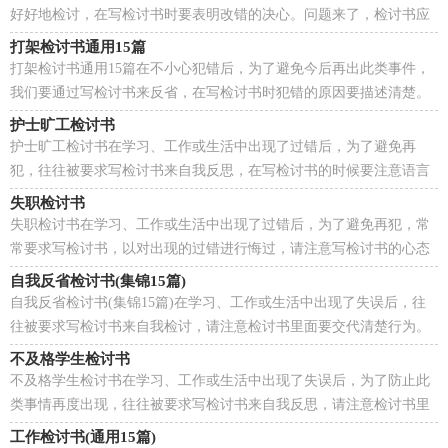
好好地检讨，在写检讨书时要表明改错的决心。问题来了，检讨书应
该怎么写？下面是小编整理的大学生旷课检讨书，欢迎大家...
打架检讨书通用15篇
打架检讨书通用15篇在不小心犯错后，为了避免今后再出此类事件，
我们要通过写检讨书来反省，在写检讨书时犯错的原因要描述清楚。
你还在为写检讨书而苦恼吗？下面是小编帮大家整理的...
护士旷工检讨书
护士旷工检讨书在学习、工作或生活中出现了过错后，为了避免再
犯，往往被要求写检讨书来自我反思，在写检讨书的时候要注意语言
真挚。但是你知道怎样才能写的好吗？下面是小编收集整...
失职检讨书
失职检讨书在学习、工作或生活中出现了过错后，为了避免再犯，常
常要求写检讨书，以对出现的过错进行悔过，请注意写检讨书的心态
要端正。还是对检讨书一筹莫展吗？以下是小编帮大家整...
自我反省检讨书(集锦15篇)
自我反省检讨书(集锦15篇)在学习、工作或生活中出现了失误后，往
往被要求写检讨书来自我检讨，请注意检讨书里面要交代清楚行为。
写检讨书需要注意哪些问题呢？以下是小编为大家收...
不及格学生检讨书
不及格学生检讨书在学习、工作或生活中出现了失误后，为了防止此
类事情再度出现，往往被要求写检讨书来自我反思，请注意检讨书里
面要交代清楚行为。那么对应的检讨书到底怎么写呢...
工作检讨书(通用15篇)