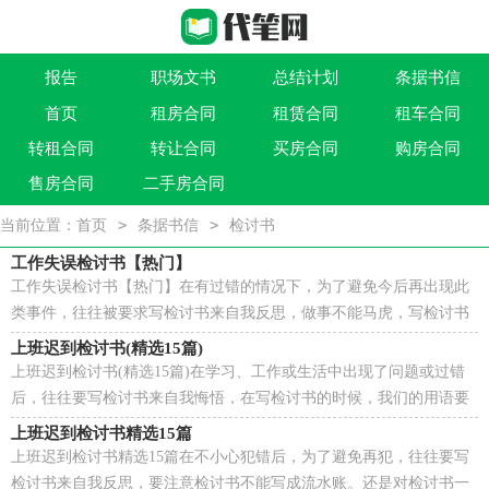
报告
职场文书
总结计划
条据书信
首页
租房合同
租赁合同
租车合同
作文大全
实用文
祝福语
买卖类合同
转租合同
转让合同
买房合同
购房合同
借贷类合同
建筑类合同
劳动类合同
租售类合同
售房合同
二手房合同
>
>
当前位置：
首页
条据书信
检讨书
工作失误检讨书【热门】
工作失误检讨书【热门】在有过错的情况下，为了避免今后再出现此
类事件，往往被要求写检讨书来自我反思，做事不能马虎，写检讨书
也应如此。那么正式、规范的检讨书是什么样的呢？以下...
上班迟到检讨书(精选15篇)
上班迟到检讨书(精选15篇)在学习、工作或生活中出现了问题或过错
后，往往要写检讨书来自我悔悟，在写检讨书的时候，我们的用语要
非常注意。你还在为写检讨书而苦恼吗？以下是小编整...
上班迟到检讨书精选15篇
上班迟到检讨书精选15篇在不小心犯错后，为了避免再犯，往往要写
检讨书来自我反思，要注意检讨书不能写成流水账。还是对检讨书一