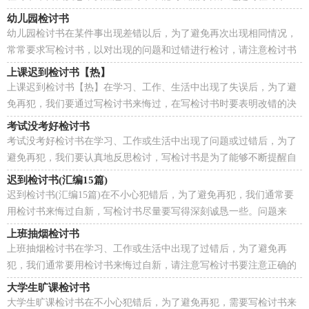
筹莫展吗？以下是小编收集整理的上班迟到检讨书，仅供...
幼儿园检讨书
幼儿园检讨书在某件事出现差错以后，为了避免再次出现相同情况，
常常要求写检讨书，以对出现的问题和过错进行检讨，请注意检讨书
里面要交代清楚行为。什么样的检讨书才是好的检讨书...
上课迟到检讨书【热】
上课迟到检讨书【热】在学习、工作、生活中出现了失误后，为了避
免再犯，我们要通过写检讨书来悔过，在写检讨书时要表明改错的决
心。相信大家又在为写检讨书犯愁了吧！下面是小编收...
考试没考好检讨书
考试没考好检讨书在学习、工作或生活中出现了问题或过错后，为了
避免再犯，我们要认真地反思检讨，写检讨书是为了能够不断提醒自
己。想写检讨书却不知道该请教谁？以下是小编精心整...
迟到检讨书(汇编15篇)
迟到检讨书(汇编15篇)在不小心犯错后，为了避免再犯，我们通常要
用检讨书来悔过自新，写检讨书尽量要写得深刻诚恳一些。问题来
了，检讨书应该怎么写？以下是小编精心整理的迟到检讨书...
上班抽烟检讨书
上班抽烟检讨书在学习、工作或生活中出现了过错后，为了避免再
犯，我们通常要用检讨书来悔过自新，请注意写检讨书要注意正确的
格式。其实很多朋友都不知道怎么写检讨书吧！以下是小...
大学生旷课检讨书
大学生旷课检讨书在不小心犯错后，为了避免再犯，需要写检讨书来