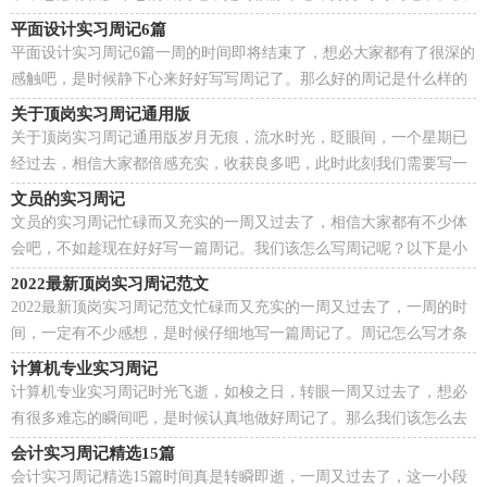
来参考周记是怎么写的吧，下面是小编精心整理的实习生...
平面设计实习周记6篇
平面设计实习周记6篇一周的时间即将结束了，想必大家都有了很深的
感触吧，是时候静下心来好好写写周记了。那么好的周记是什么样的
呢？以下是小编整理的平面设计实习周记，仅供参考，...
关于顶岗实习周记通用版
关于顶岗实习周记通用版岁月无痕，流水时光，眨眼间，一个星期已
经过去，相信大家都倍感充实，收获良多吧，此时此刻我们需要写一
篇周记了。但是却发现不知道该写些什么，以下是小编为大家...
文员的实习周记
文员的实习周记忙碌而又充实的一周又过去了，相信大家都有不少体
会吧，不如趁现在好好写一篇周记。我们该怎么写周记呢？以下是小
编整理的文员的实习周记，欢迎大家分享。文员的实习...
2022最新顶岗实习周记范文
2022最新顶岗实习周记范文忙碌而又充实的一周又过去了，一周的时
间，一定有不少感想，是时候仔细地写一篇周记了。周记怎么写才条
理清晰呢？以下是小编收集整理的2022最新顶岗实习周...
计算机专业实习周记
计算机专业实习周记时光飞逝，如梭之日，转眼一周又过去了，想必
有很多难忘的瞬间吧，是时候认真地做好周记了。那么我们该怎么去
写周记呢？下面是小编精心整理的计算机专业实习周记，欢...
会计实习周记精选15篇
会计实习周记精选15篇时间真是转瞬即逝，一周又过去了，这一小段