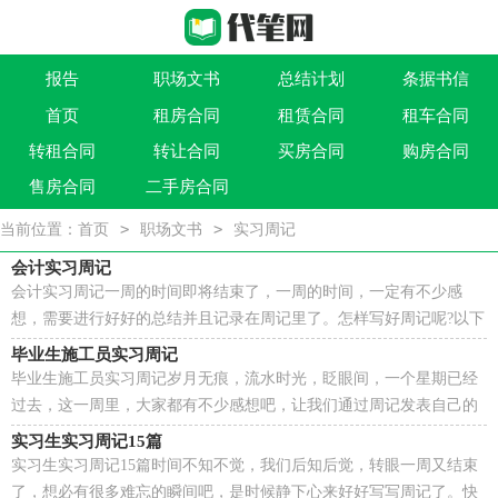
报告
职场文书
总结计划
条据书信
首页
租房合同
租赁合同
租车合同
作文大全
实用文
祝福语
买卖类合同
转租合同
转让合同
买房合同
购房合同
借贷类合同
建筑类合同
劳动类合同
租售类合同
售房合同
二手房合同
>
>
当前位置：
首页
职场文书
实习周记
会计实习周记
会计实习周记一周的时间即将结束了，一周的时间，一定有不少感
想，需要进行好好的总结并且记录在周记里了。怎样写好周记呢?以下
是小编整理的会计实习周记，欢迎大家分享。一今天是...
毕业生施工员实习周记
毕业生施工员实习周记岁月无痕，流水时光，眨眼间，一个星期已经
过去，这一周里，大家都有不少感想吧，让我们通过周记发表自己的
意见和想法吧。那么写周记需要注意哪些问题呢？下面是小编...
实习生实习周记15篇
实习生实习周记15篇时间不知不觉，我们后知后觉，转眼一周又结束
了，想必有很多难忘的瞬间吧，是时候静下心来好好写写周记了。快