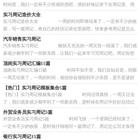
时间里，我们一定有不少所感所惑吧，请好好地记录下在周记里。周
记你想好怎么写了吗？以下是小编收集整理的会计实习周...
实习周记造价大全
实习周记造价大全 一周的时间即将结束了，一定有不少的收
获，写一篇周记，将自己的经历记录在里面吧。快来参考周记是怎么
写的吧，下面是小编为大家整理的实习周记造...
汽车销售实习周记
汽车销售实习周记 愉快又充实的一周又告一段落了，我们或
多或少都学到了一些新东西，让我们一起来学习写周记吧。周记你想
好怎么写了吗？以下是小编精心整理的汽车...
顶岗实习周记汇编15篇
顶岗实习周记汇编15篇 时间不知不觉，我们后知后觉，转眼
一周又结束了，一周的时间，相信你会领悟到不少东西，是不是该好
好写一篇周记记录一下呢？那么我们该怎么去写周...
【热门】实习周记模板集合5篇
【热门】实习周记模板集合5篇 时间过得真快，一周又过去
了，我们或多或少都学到了一些新东西，是时候在周记中好好总结过
去的成绩了。怎样写好周记呢?以下是小编精...
外贸业务员实习周记5篇
外贸业务员实习周记5篇 时间飞快，一个星期已经结束了，
一定有不少的收获，是时候仔细地写一篇周记了。周记怎么写才条理
清晰呢？以下是小编为大家整理的外贸业务员...
银行实习周记15篇