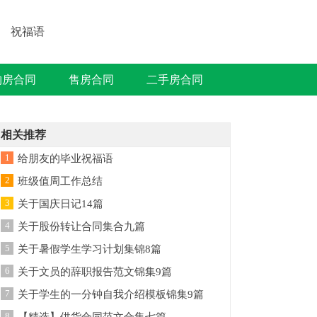
祝福语
购房合同
售房合同
二手房合同
相关推荐
1
给朋友的毕业祝福语
2
班级值周工作总结
3
关于国庆日记14篇
4
关于股份转让合同集合九篇
5
关于暑假学生学习计划集锦8篇
6
关于文员的辞职报告范文锦集9篇
7
关于学生的一分钟自我介绍模板锦集9篇
8