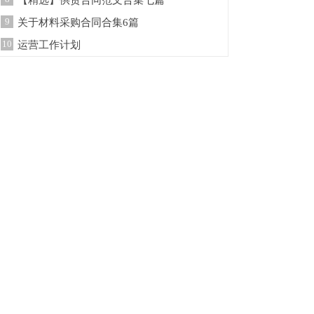
【精选】供货合同范文合集七篇
9
关于材料采购合同合集6篇
10
运营工作计划