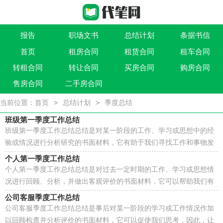
报告
职场文书
总结计划
条据书信
首页
租房合同
租赁合同
租车合同
作文大全
实用文
祝福语
买卖类合同
转租合同
转让合同
买房合同
购房合同
借贷类合同
建筑类合同
劳动类合同
租售类合同
售房合同
二手房合同
>
>
当前位置：
首页
总结计划
季度总结
班级第一季度工作总结
班级第一季度工作总结总结是对某一阶段的工作、学习或思想中的经
验或情况进行分析研究的书面材料，它有助于我们寻找工作和事物发
展的规律，从而掌握并运用这些规律，是时候写一份...
个人第一季度工作总结
个人第一季度工作总结总结是对过去一定时期的工作、学习或思想情
况进行回顾、分析，并做出客观评价的书面材料，它可以帮助我们有
寻找学习和工作中的规律，因此十分有必须要写一份...
公司客服季度工作总结
公司客服季度工作总结总结是事后对某一阶段的学习或工作情况作加
以回顾检查并分析评价的书面材料，它可以促使我们思考，因此，让