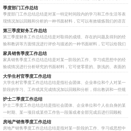
我们写一份总结吧。总结一般是怎么写的呢？下面是小...
季度部门工作总结
季度部门工作总结总结是对某一特定时间段内的学习和工作生活等表
现情况加以回顾和分析的一种书面材料，它可以有效锻炼我们的语言
组织能力，为此要我们写一份总结。你所见过的总...
第三季度财务工作总结
第三季度财务工作总结总结是对取得的成绩、存在的问题及得到的经
验和教训等方面情况进行评价与描述的一种书面材料，它可以给我们
下一阶段的学习和工作生活做指导，我想我们需要...
家具销售季度工作总结
家具销售季度工作总结总结是对某一阶段的工作、学习或思想中的经
验或情况进行分析研究的书面材料，它可使零星的、肤浅的、表面的
感性认知上升到全面的、系统的、本质的理性认...
大学生村官季度工作总结
大学生村官季度工作总结总结是指社会团体、企业单位和个人对某一
阶段的学习、工作或其完成情况加以回顾和分析，得出教训和一些规
律性认识的一种书面材料，写总结有利于我们学习...
护士二季度工作总结
护士二季度工作总结总结是指社会团体、企业单位和个人在自身的某
一时期、某一项目或某些工作告一段落或者全部完成后进行回顾检
查、分析评价，从而肯定成绩，得到经验，找出差距，得...
房地产销售季度工作总结
房地产销售季度工作总结总结是指对某一阶段的工作、学习或思想中