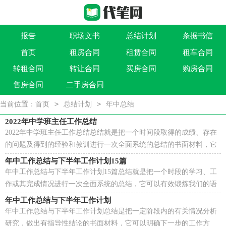
报告
职场文书
总结计划
条据书信
首页
租房合同
租赁合同
租车合同
作文大全
实用文
祝福语
买卖类合同
转租合同
转让合同
买房合同
购房合同
借贷类合同
建筑类合同
劳动类合同
租售类合同
售房合同
二手房合同
>
>
当前位置：
首页
总结计划
年中总结
2022年中学班主任工作总结
2022年中学班主任工作总结总结就是把一个时间段取得的成绩、存在
的问题及得到的经验和教训进行一次全面系统的总结的书面材料，它
是增长才干的一种好办法，为此我们要做好回顾，写...
年中工作总结与下半年工作计划15篇
年中工作总结与下半年工作计划15篇总结就是把一个时段的学习、工
作或其完成情况进行一次全面系统的总结，它可以有效锻炼我们的语
言组织能力，因此十分有必须要写一份总结哦。总...
年中工作总结与下半年工作计划
年中工作总结与下半年工作计划总结是把一定阶段内的有关情况分析
研究，做出有指导性结论的书面材料，它可以明确下一步的工作方