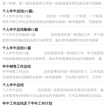
某一时期、某一项目或某些工作告一段落或者全部完成后进行回顾检
查、分析评价，从而肯定成绩，得到经验...
个人年中总结(15篇)
个人年中总结(15篇) 总结在一个时期、一个年度、一个阶段
对学习和工作生活等情况加以回顾和分析的一种书面材料，它能使我
们及时找出错误并改正，不妨让我们认真...
个人年中总结集锦15篇
个人年中总结集锦15篇 总结是指对某一阶段的工作、学习或
思想中的经验或情况进行分析研究，做出带有规律性结论的书面材
料，它能使我们及时找出错误并改正，不如静...
个人年中总结15篇
个人年中总结15篇 总结是指对某一阶段的工作、学习或思想
中的经验或情况进行分析研究，做出带有规律性结论的书面材料，通
过它可以正确认识以往学习和工作中的优...
年中销售工作总结
年中销售工作总结 总结是事后对某一阶段的学习、工作或其
完成情况加以回顾和分析的一种书面材料，它在我们的学习、工作中
起到呈上启下的作用，让我们一起来学习...
个人年中总结
个人年中总结 总结是把一定阶段内的有关情况分析研究，做
出有指导性的经验方法以及结论的书面材料，它可以帮助我们总结以
往思想，发扬成绩，快快来写一份总结吧。你...
年中工作总结及下半年工作计划