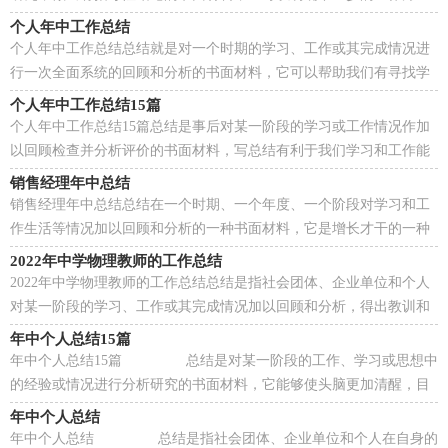
向，少走弯路，少犯错误，提高工作效益，为此要我们写一份...
个人年中工作总结
个人年中工作总结总结就是对一个时期的学习、工作或其完成情况进
行一次全面系统的回顾和分析的书面材料，它可以帮助我们有寻找学
习和工作中的规律，因此我们要做好归纳，写好总结...
个人年中工作总结15篇
个人年中工作总结15篇总结是事后对某一阶段的学习或工作情况作加
以回顾检查并分析评价的书面材料，写总结有利于我们学习和工作能
力的提高，是时候写一份总结了。总结你想好怎么...
销售经理年中总结
销售经理年中总结总结在一个时期、一个年度、一个阶段对学习和工
作生活等情况加以回顾和分析的一种书面材料，它是增长才干的一种
好办法，不如我们来制定一份总结吧。总结一般是...
2022年中学物理教师的工作总结
2022年中学物理教师的工作总结总结是指社会团体、企业单位和个人
对某一阶段的学习、工作或其完成情况加以回顾和分析，得出教训和
一些规律性认识的一种书面材料，它是增长才干的...
年中个人总结15篇
年中个人总结15篇 总结是对某一阶段的工作、学习或思想中
的经验或情况进行分析研究的书面材料，它能够使头脑更加清醒，目
标更加明确，因此我们需要回头归纳，写一份...
年中个人总结
年中个人总结 总结是指社会团体、企业单位和个人在自身的