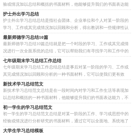
验或情况加以总结和概括的书面材料，他能够提升我们的书面表达能
力，不妨让我们认真地完成总结吧。如何把总结做...
护士外出学习总结
护士外出学习总结总结是指社会团体、企业单位和个人对某一阶段的
学习、工作或其完成情况加以回顾和分析，得出教训和一些规律性认
识的一种书面材料，通过它可以正确认识以往学习...
最新师德学习总结10篇
最新师德学习总结10篇总结就是把一个时段的学习、工作或其完成情
况进行一次全面系统的总结，它可以帮助我们有寻找学习和工作中的
规律，因此我们需要回头归纳，写一份总结了。总结...
七年级期末学习总结工作总结
七年级期末学习总结工作总结总结是事后对某一阶段的学习、工作或
其完成情况加以回顾和分析的一种书面材料，它可以使我们更有效
率，不如我们来制定一份总结吧。那么总结应该包括...
新技术学习总结范文
新技术学习总结范文总结是在一段时间内对学习和工作生活等表现加
以总结和概括的一种书面材料，他能够提升我们的书面表达能力，不
如立即行动起来写一份总结吧。我们该怎么写总结...
初一学生的学习总结范文
初一学生的学习总结范文总结是对某一阶段的工作、学习或思想中的
经验或情况进行分析研究的书面材料，通过它可以全面地、系统地了
解以往的学习和工作情况，让我们一起认真地写一...
大学生学习总结模板