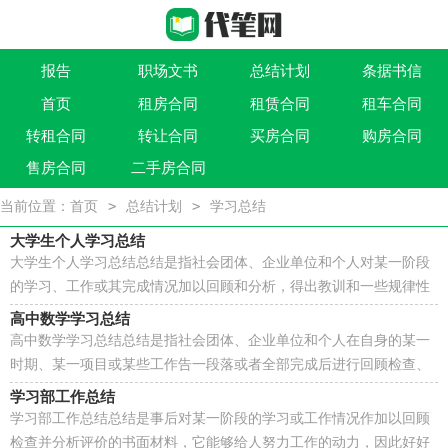
报告
职场文书
总结计划
条据书信
首页
租房合同
租赁合同
租车合同
作文大全
实用文
祝福语
买卖类合同
转租合同
转让合同
买房合同
购房合同
借贷类合同
建筑类合同
劳动类合同
租售类合同
售房合同
二手房合同
>
>
当前位置：
首页
总结计划
学习总结
大学生个人学习总结
大学生个人学习总结总结是指社会团体、企业单位和个人对某一阶段
的学习、工作或其完成情况加以回顾和分析，得出教训和一些规律性
认识的一种书面材料，它在我们的学习、工作中起...
高中数学学习总结
高中数学学习总结总结是指社会团体、企业单位和个人在自身的某一
时期、某一项目或某些工作告一段落或者全部完成后进行回顾检查、
分析评价，从而肯定成绩，得到经验，找出差距，得出...
学习部工作总结
学习部工作总结总结是事后对某一阶段的学习或工作情况作加以回顾
检查并分析评价的书面材料，它能够给人努力工作的动力，因此好好