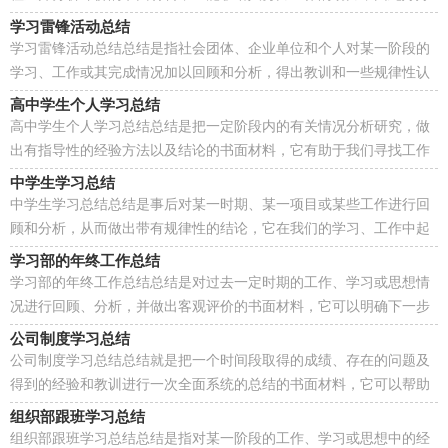
准备一份总结吧。如何把总结做到重点突出呢？以下...
学习雷锋活动总结
学习雷锋活动总结总结是指社会团体、企业单位和个人对某一阶段的
学习、工作或其完成情况加以回顾和分析，得出教训和一些规律性认
识的一种书面材料，通过它可以正确认识以往学习...
高中学生个人学习总结
高中学生个人学习总结总结是把一定阶段内的有关情况分析研究，做
出有指导性的经验方法以及结论的书面材料，它有助于我们寻找工作
和事物发展的规律，从而掌握并运用这些规律，因此十...
中学生学习总结
中学生学习总结总结是事后对某一时期、某一项目或某些工作进行回
顾和分析，从而做出带有规律性的结论，它在我们的学习、工作中起
到呈上启下的作用，因此我们需要回头归纳，写一份总...
学习部的年终工作总结
学习部的年终工作总结总结是对过去一定时期的工作、学习或思想情
况进行回顾、分析，并做出客观评价的书面材料，它可以明确下一步
的工作方向，少走弯路，少犯错误，提高工作效益，快快来...
公司制度学习总结
公司制度学习总结总结就是把一个时间段取得的成绩、存在的问题及
得到的经验和教训进行一次全面系统的总结的书面材料，它可以帮助
我们总结以往思想，发扬成绩，让我们好好写一份总...
组织部跟班学习总结
组织部跟班学习总结总结是指对某一阶段的工作、学习或思想中的经