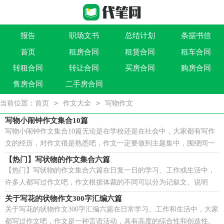
报告
职场文书
总结计划
条据书信
首页
租房合同
租赁合同
租车合同
作文大全
实用文
祝福语
买卖类合同
转租合同
转让合同
买房合同
购房合同
借贷类合同
建筑类合同
劳动类合同
租售类合同
售房合同
二手房合同
>
>
当前位置：
首页
作文大全
写物作文
写物小闹钟作文集合10篇
写物小闹钟作文集合10篇无论是在学校还是在社会中，大家都有写作
文的经历，对作文很是熟悉吧，作文一定要做到主题集中，围绕同一
主题作深入阐述，切忌东拉西扯，主题涣散甚至无主题。那...
【热门】写状物的作文集合六篇
【热门】写状物的作文集合六篇在日复一日的学习、工作或生活中，
许多人都写过作文吧，作文根据体裁的不同可以分为记叙文、说明
文、应用文、议论文。相信很多朋友都对写作文感到...
关于写花的状物作文300字汇编六篇
关于写花的状物作文300字汇编六篇在日常学习、工作和生活中，大家
都写过作文吧，作文是一种言语活动，具有高度的综合性和创造性。