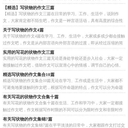
作文的注意事项有许多，你确定会写吗？以下是小编收...
【精选】写状物的作文三篇
【精选】写状物的作文三篇在日常的学习、工作、生活中，说到作
文，大家肯定都不陌生吧，作文是一种言语活动，具有高度的综合性
和创造性。写起作文来就毫无头绪？以下是小编为大家收集...
关于写状物的作文4篇
关于写状物的作文4篇在学习、工作、生活中，大家或多或少都会接触
过作文吧，作文是从内部言语向外部言语的过渡，即从经过压缩的简
要的、自己能明白的语言，向开展的、具有规范语法...
实用的写花的状物作文三篇
实用的写花的状物作文三篇无论是身处学校还是步入社会，大家一定
都接触过作文吧，借助作文可以宣泄心中的情感，调节自己的心情。
为了让您在写作文时更加简单方便，下面是小编为大家...
精选写状物的作文集合10篇
精选写状物的作文集合10篇无论在学习、工作或是生活中，大家都不
可避免地要接触到作文吧，根据写作命题的特点，作文可以分为命题
作文和非命题作文。写起作文来就毫无头绪？下面是小...
有关写花的状物作文合集十篇
有关写花的状物作文合集十篇在生活、工作和学习中，大家一定都接
触过作文吧，作文根据写作时限的不同可以分为限时作文和非限时作
文。相信写作文是一个让许多人都头痛的问题，以下...
有关写状物的作文集锦7篇
有关写状物的作文集锦7篇在平平淡淡的日常中，大家都跟作文打过交