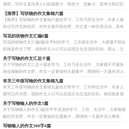
道吧，写作文是培养人们的观察力、联想力、想象力、思考力和记忆
力的重要手段。相信写作文是一个让许多人都头...
【推荐】写状物的作文集锦六篇
【推荐】写状物的作文集锦六篇在学习、工作乃至生活中，许多人都
有过写作文的经历，对作文都不陌生吧，作文是一种言语活动，具有
高度的综合性和创造性。你知道作文怎样才能写的好吗...
写花的状物作文汇编8篇
写花的状物作文汇编8篇在平时的学习、工作或生活中，大家最不陌生
的就是作文了吧，借助作文人们可以实现文化交流的目的。那么，怎
么去写作文呢？以下是小编整理的写花的状物作文8篇...
关于写物的作文汇总十篇
关于写物的作文汇总十篇在学习、工作乃至生活中，大家都不可避免
地会接触到作文吧，作文一定要做到主题集中，围绕同一主题作深入
阐述，切忌东拉西扯，主题涣散甚至无主题。你写作文时...
有关三年级写物的作文集锦九篇
有关三年级写物的作文集锦九篇在日常学习、工作和生活中，许多人
都写过作文吧，借助作文人们可以实现文化交流的目的。相信很多朋
友都对写作文感到非常苦恼吧，以下是小编为大家收...
关于写物喻人的作文3篇
关于写物喻人的作文3篇在平平淡淡的学习、工作、生活中，大家都接
触过作文吧，作文一定要做到主题集中，围绕同一主题作深入阐述，
切忌东拉西扯，主题涣散甚至无主题。一篇什么样的作...
写物喻人的作文300字4篇