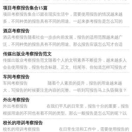
小编帮大家整理的酒店考察报告，希望能够帮助到大...
项目考察报告集合15篇
项目考察报告集合15篇在现实生活中，需要使用报告的情况越来越
多，不同种类的报告具有不同的用途。一起来参考报告是怎么写的
吧，以下是小编帮大家整理的项目考察报告，欢迎阅读，希望...
酒店考察报告
酒店考察报告随着社会一步步向前发展，报告的适用范围越来越广
泛，不同种类的报告具有不同的用途。那么报告应该怎么写才合适
呢？以下是小编精心整理的酒店考察报告，仅供参考，大家一...
传媒出版业考察报告范文
传媒出版业考察报告范文随着个人的文明素养不断提升，越来越多人
会去使用报告，报告包含标题、正文、结尾等。你知道怎样写报告才
能写的好吗？下面是小编帮大家整理的传媒出版业考...
车间考察报告
车间考察报告 随着个人素质的提升，报告的用途越来越
大，写报告的时候要注意内容的完整。一听到写报告马上头昏脑涨？
下面是小编整理的车间考察报告 ，仅供参考，大家...
外出考察报告
外出考察报告 在我们平凡的日常里，报告十分的重要，报告
根据用途的不同也有着不同的类型。那么一般报告是怎么写的呢？以
下是小编收集整理的外出考察报告，欢迎大家...
校长的培训考察报告
校长的培训考察报告 在日常生活和工作中，需要使用报告的