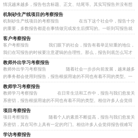
情况越来越多，报告包含标题、正文、结尾等。其实写报告并没有想
象中那么难，以下是小编收集整理的校长的...
机制砂生产线项目的考察报告
机制砂生产线项目的考察报告 在当下这个社会中，报告十分
的重要，多数报告都是在事情做完或发生后撰写的。一听到写报告就
拖延症懒癌齐复发？以下是小编整理的机制...
客户考察报告
客户考察报告 我们眼下的社会，报告有着举足轻重的地位，
我们在写报告的时候要注意逻辑的合理性。那么，报告到底怎么写才
合适呢？下面是小编收集整理的客户考察报告...
教师外出学习考察报告
教师外出学习考察报告 随着社会一步步向前发展，越来越多
的事务都会使用到报告，报告根据用途的不同也有着不同的类型。一
起来参考报告是怎么写的吧，以下是小编为...
教师学习考察报告
教师学习考察报告 在日常生活和工作中，报告与我们愈发关
系密切，报告根据用途的不同也有着不同的类型。相信许多人会觉得
报告很难写吧，下面是小编精心整理的教师...
项目考察报告
项目考察报告 随着个人的素质不断提高，报告与我们愈发关
系密切，其在写作上具有一定的窍门。相信许多人会觉得报告很难写
吧，以下是小编整理的项目考察报告，仅供参...
学访考察报告