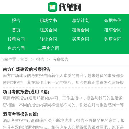
报告
职场文书
总结计划
条据书信
首页
租房合同
租赁合同
租车合同
作文大全
实用文
祝福语
买卖类合同
转租合同
转让合同
买房合同
购房合同
借贷类合同
建筑类合同
劳动类合同
租售类合同
售房合同
二手房合同
>
>
当前位置：
首页
报告
考察报告
南方广场建设的考察报告
南方广场建设的考察报告随着个人素质的提升，越来越多的事务都会
使用到报告，其在写作上有一定的技巧。那么你真正懂得怎么写好报
告吗？下面是小编精心整理的南方广场建设的考察报...
项目考察报告(通用15篇)
项目考察报告(通用15篇)在学习、工作生活中，报告与我们的生活紧
密相连，不同的报告内容同样也是不同的。你还在对写报告感到一筹
莫展吗？以下是小编收集整理的项目考察报告，希望能...
酒店考察报告(8篇)
酒店考察报告(8篇)随着社会不断地进步，报告不再是罕见的东西，报
告具有双向沟通性的特点。相信许多人会觉得报告很难写吧，以下是